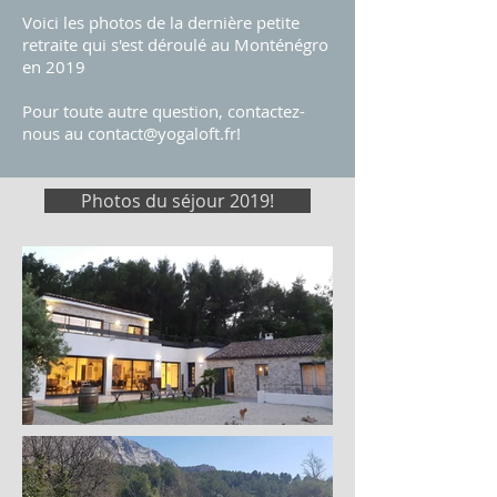
Voici les photos de la dernière petite
retraite qui s'est déroulé au Monténégro
en 2019
Pour toute autre question, contactez-
nous au contact@yogaloft.fr!
Photos du séjour 2019!